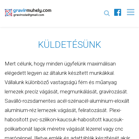
KÜLDETÉSÜNK
Mert célunk, hogy minden ügyfelünk maximálisan
elégedett legyen az általunk készített munkákkal.
Vállalunk különböző vastagságú fém és műanyag
lemezek precíz vágását, megmunkálását, gravírozását.
Saválló-rozsdamentes acél-szénacél-alumínium-eloxált
alumínium-réz lemezek vágását, feliratozását. Plexi-
habosított pvc-szilikon-kaucsuk-habosított kaucsuk-
polikarbonát lapok méretre vágását lézerrel vagy cnc
marógéppel. Illetve emlék és adattáblák készítését akár