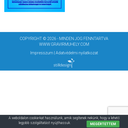
COPYRIGHT © 2026 - MINDEN JOG FENNTARTVA
WWW.GRAVIRMUHELY.COM
Impresszum
|
Adatvédelmi nyilatkozat
A weboldalon cookie-kat használunk, amik segítenek nekünk, hogy a lehető
legjobb szolgáltatást nyújthassuk.
MEGÉRTETTEM